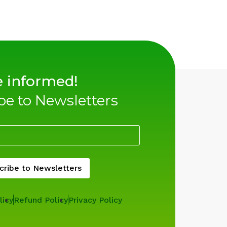
 informed!​
be to Newsletters
cribe to Newsletters
licy
Refund Policy
Privacy Policy