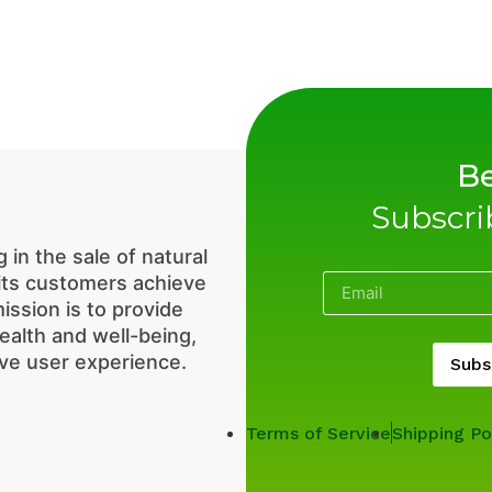
Be
Subscri
 in the sale of natural
 its customers achieve
mission is to provide
ealth and well-being,
ive user experience.
Subs
Terms of Service
Shipping Po