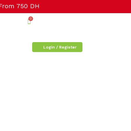
 From 750 DH
Login / Register