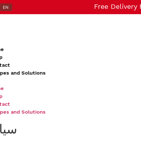
Free Delivery
EN
me
p
tact
ipes and Solutions
me
p
tact
ipes and Solutions
سيا