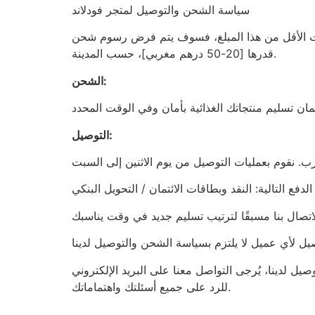
سياسة الشحن والتوصيل لمتجر فودلاند
يد قيمتها عن [700 درهم مغربي]. أما بالنسبة للطلبات الأقل من هذا المبلغ، فسوف يتم فرض رسوم شحن
قدرها [20-50 درهم مغربي]، حسب المدينة.
الشحن:
التوصيل:
نا على البريد الإلكتروني [Contact@eng.foodland.ma]. سنبذل قصارى جهدنا
للرد على جميع أسئلتك واهتماماتك.